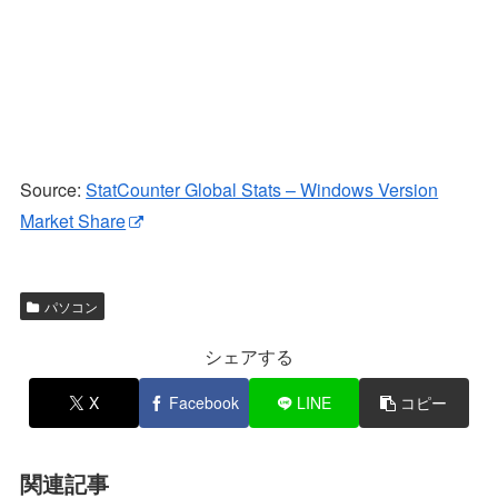
Source:
StatCounter Global Stats – Windows Version
Market Share
パソコン
シェアする
X
Facebook
LINE
コピー
関連記事